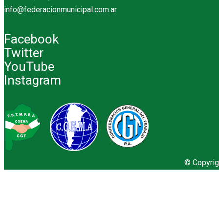
info@federacionmunicipal.com.ar
Facebook
Twitter
YouTube
Instagram
© Copyrig