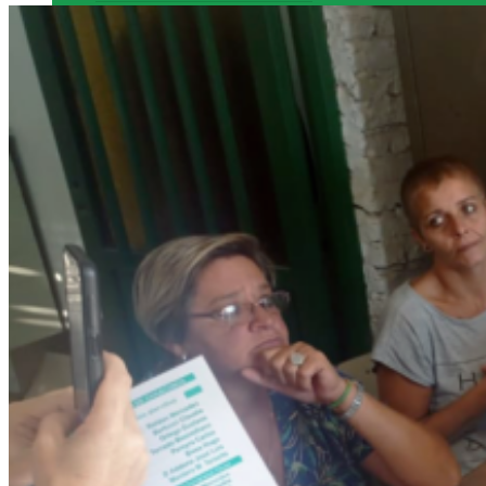
LEY 14.040 – VIOLENCIA LABORAL MUNICIPAL
LEY 25.326 – PROTECCIÓN DE DATOS PERSONALES
LEY 14.656 – REGIMEN MARCO DE EMPLEO MUNICIPAL
MULTIMEDIA
GALERÍA DE FOTOS
VIDEOS
REVISTA DIGITAL
CONTACTO