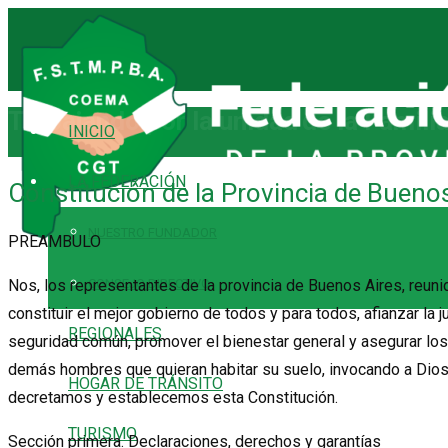
Trabajando por la unidad
INICIO
LA FEDERACIÓN
Constitución de la Provincia de Buenos
NUESTRO FUNDADOR
PREAMBULO
CONSEJO DIRECTIVO
Nos, los representantes de la provincia de Buenos Aires, reunid
constituir el mejor gobierno de todos y para todos, afianzar la ju
REGIONALES
seguridad común, promover el bienestar general y asegurar los b
demás hombres que quieran habitar su suelo, invocando a Dios,
HOGAR DE TRÁNSITO
decretamos y establecemos esta Constitución.
TURISMO
Sección primera. Declaraciones, derechos y garantías