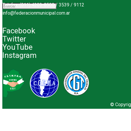
Telefax: (011) 4203-8500 / 3539 / 9112
info@federacionmunicipal.com.ar
Facebook
Twitter
YouTube
Instagram
© Copyrig