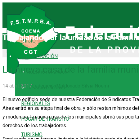
Trabajando por la unidad
de la Famili
INICIO
LA FEDERACIÓN
La nueva casa de la familia munic
NUESTRO FUNDADOR
14 abril, 2017
Federación
Maldonado Silvia Noemi
CONSEJO DIRECTIVO
El nuevo edificio sede de nuestra Federación de Sindicatos Tr
REGIONALES
Aires entró en su etapa final de obra, y sólo restan mínimos de
y modernas, la nueva casa de los municipales abrirá sus puert
HOGAR DE TRÁNSITO
derechos de los trabajadores.
TURISMO