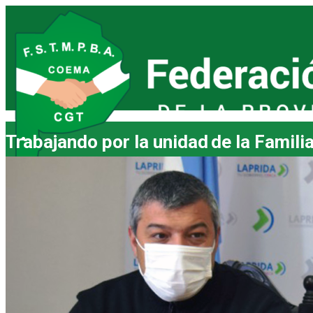
Trabajando por la unidad
de la Famili
INICIO
LA FEDERACIÓN
NUESTRO FUNDADOR
CONSEJO DIRECTIVO
REGIONALES