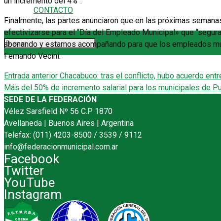
un incremento del 4%”.
CONTACTO
Finalmente, las partes anunciaron que en las próximas semanas
efectivizarse para el “Día del Empleado Municipal» que “segu
abonando y estamos acompañando para que los empleados muni
Fernando Vecini.
Entrada anterior
Chacabuco: tras el conflicto, hubo acuerdo entr
Más del 50% de incremento salarial para los municipales de Pu
SEDE DE LA FEDERACIÓN
Vélez Sarsfield Nº 56 C.P 1870
Avellaneda | Buenos Aires | Argentina
Telefax: (011) 4203-8500 / 3539 / 9112
info@federacionmunicipal.com.ar
Facebook
Twitter
YouTube
Instagram