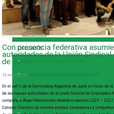
TEMPORADA 2023
CÓRDOBA
MAR DEL PLATA
Con presencia federativa asumie
LEGISLACIÓN
autoridades de la Unión Sindica
de Junín
CONSTITUCIÓN DE LA NACIÓN ARGENTINA
CONSTITUCIÓN DE LA PROVINCIA DE BUENOS AIRES
13 mayo, 2023
Federación
Maldonado Silvia Noemi
En el salón de la Democracia Argentina de Junín en horas de la 
LEY 11.757 – ESTATUTO PARA EL PERSONAL
de las nuevas autoridades de la Unión Sindical de Empleados M
compañero Ángel Wasniovsky durante el periodo 2023 – 2027. E
LEY 23.551 – ASOCIACIONES SINDICALES
Consejo Directivo de nuestra entidad, compañeras y compañeros
LEY 13.168 – VIOLENCIA LABORAL