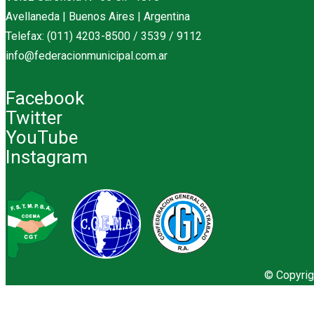
Avellaneda | Buenos Aires | Argentina
Telefax: (011) 4203-8500 / 3539 / 9112
info@federacionmunicipal.com.ar
Facebook
Twitter
YouTube
Instagram
© Copyrig